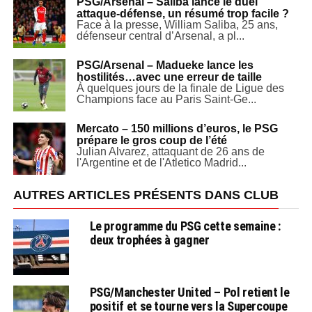
PSG/Arsenal – Saliba lance le duel
attaque-défense, un résumé trop facile ?
Face à la presse, William Saliba, 25 ans,
défenseur central d’Arsenal, a pl...
PSG/Arsenal – Madueke lance les
hostilités…avec une erreur de taille
À quelques jours de la finale de Ligue des
Champions face au Paris Saint-Ge...
Mercato – 150 millions d’euros, le PSG
prépare le gros coup de l’été
Julian Alvarez, attaquant de 26 ans de
l'Argentine et de l'Atletico Madrid...
AUTRES ARTICLES PRÉSENTS DANS CLUB
Le programme du PSG cette semaine :
deux trophées à gagner
PSG/Manchester United – Pol retient le
positif et se tourne vers la Supercoupe