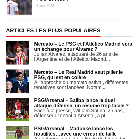
6 août 2026
ARTICLES LES PLUS POPULAIRES
Mercato – Le PSG et l’Atlético Madrid vers
un échange pour Alvarez ?
Julian Alvarez, attaquant de 26 ans de
l'Argentine et de l'Atletico Madrid...
Mercato – Le Real Madrid veut piller le
PSG, qui est en colère
A l'approche du mercato estival, différentes
tentatives sont lancées. Notam...
PSG/Arsenal – Saliba lance le duel
attaque-défense, un résumé trop facile ?
Face à la presse, William Saliba, 25 ans,
défenseur central d’Arsenal, a pl...
PSG/Arsenal – Madueke lance les
hostilités…avec une erreur de taille
À quelques jours de la finale de Ligue des