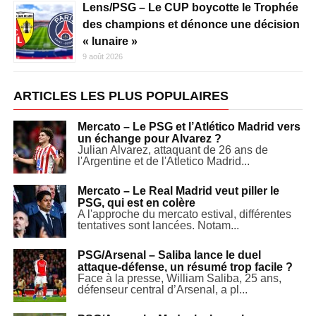
Lens/PSG – Le CUP boycotte le Trophée
des champions et dénonce une décision
« lunaire »
9 août 2026
ARTICLES LES PLUS POPULAIRES
Mercato – Le PSG et l’Atlético Madrid vers
un échange pour Alvarez ?
Julian Alvarez, attaquant de 26 ans de
l'Argentine et de l'Atletico Madrid...
Mercato – Le Real Madrid veut piller le
PSG, qui est en colère
A l'approche du mercato estival, différentes
tentatives sont lancées. Notam...
PSG/Arsenal – Saliba lance le duel
attaque-défense, un résumé trop facile ?
Face à la presse, William Saliba, 25 ans,
défenseur central d’Arsenal, a pl...