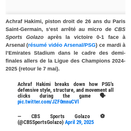
Achraf Hakimi, piston droit de 26 ans du Paris
Saint-Germain, s’est arrêté au micro de
CBS
Sports Golazo
après la victoire 0-1 face à
Arsenal (
résumé vidéo Arsenal/PSG
)
ce mardi à
l’Emirates Stadium dans le cadre des demi-
finales allers
de la Ligue des Champions 2024-
2025 (retour le 7 mai)
.
Achraf Hakimi breaks down how PSG’s
defensive style, structure, and movement all
clicks during the game 🗣️
pic.twitter.com/JZF0mnuCVl
— CBS Sports Golazo ⚽️
(@CBSSportsGolazo)
April 29, 2025