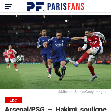
@Michael Steele/Getty Images
LDC
Arsenal/PSG – Hakimi souligne