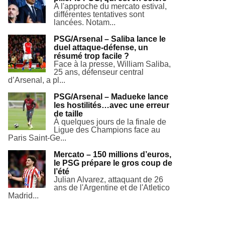
A l'approche du mercato estival,
différentes tentatives sont
lancées. Notam...
PSG/Arsenal – Saliba lance le
duel attaque-défense, un
résumé trop facile ?
Face à la presse, William Saliba,
25 ans, défenseur central
d’Arsenal, a pl...
PSG/Arsenal – Madueke lance
les hostilités…avec une erreur
de taille
À quelques jours de la finale de
Ligue des Champions face au
Paris Saint-Ge...
Mercato – 150 millions d’euros,
le PSG prépare le gros coup de
l’été
Julian Alvarez, attaquant de 26
ans de l'Argentine et de l'Atletico
Madrid...