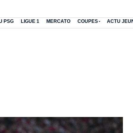
U PSG
LIGUE 1
MERCATO
COUPES
ACTU JEU