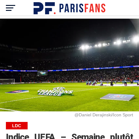
@Daniel Derajinski/Icon Sport
LDC
Indice UEFA – Semaine plutôt