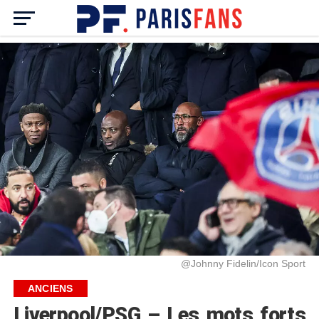
@Johnny Fidelin/Icon Sport
ANCIENS
Liverpool/PSG – Les mots forts