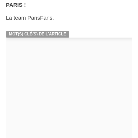
PARIS !
La team ParisFans.
MOT(S) CLÉ(S) DE L'ARTICLE