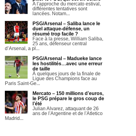
A l'approche du mercato estival,
différentes tentatives sont
lancées. Notam...
PSG/Arsenal – Saliba lance le
duel attaque-défense, un
résumé trop facile ?
Face à la presse, William Saliba,
25 ans, défenseur central
d’Arsenal, a pl...
PSG/Arsenal – Madueke lance
les hostilités…avec une erreur
de taille
À quelques jours de la finale de
Ligue des Champions face au
Paris Saint-Ge...
Mercato – 150 millions d’euros,
le PSG prépare le gros coup de
l’été
Julian Alvarez, attaquant de 26
ans de l'Argentine et de l'Atletico
Madrid...