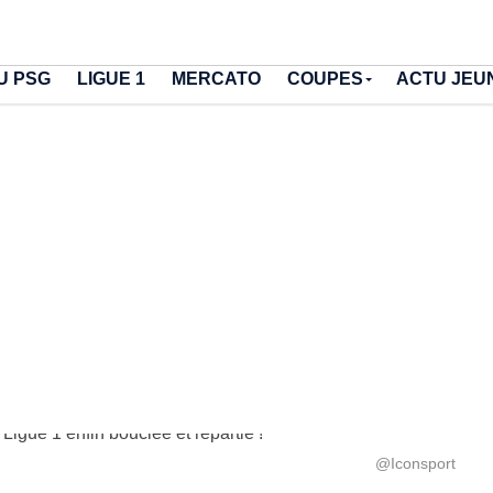
U PSG
LIGUE 1
MERCATO
COUPES
ACTU JEU
@Iconsport