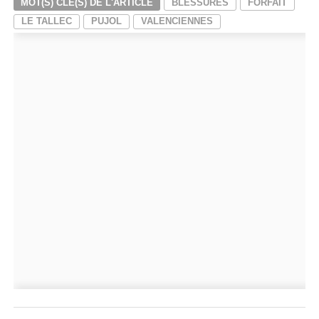
MOT(S) CLÉ(S) DE L'ARTICLE
BLESSURES
FORFAIT
LE TALLEC
PUJOL
VALENCIENNES