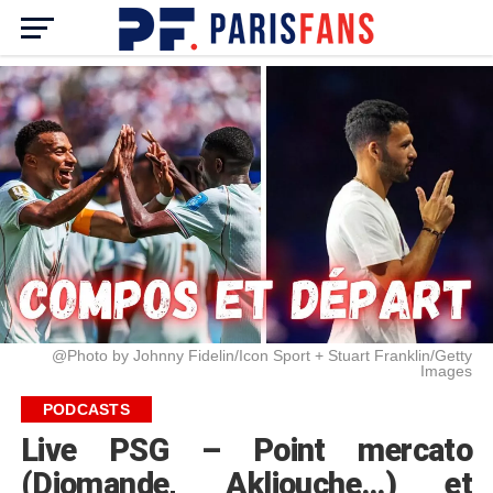
@Photo by Johnny Fidelin/Icon Sport + Stuart Franklin/Getty
Images
PODCASTS
Live PSG – Point mercato
(Diomande, Akliouche…) et