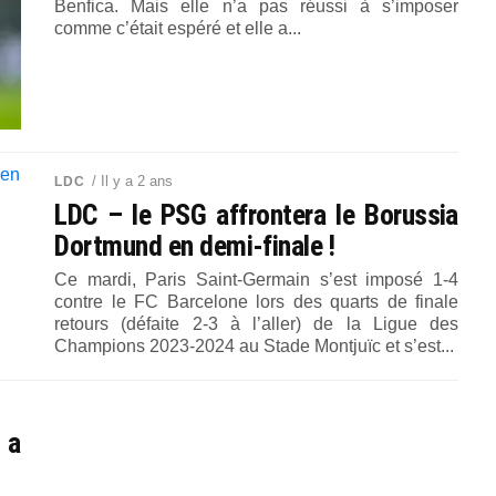
Benfica. Mais elle n’a pas réussi à s’imposer
comme c’était espéré et elle a...
/ Il y a 2 ans
LDC
LDC – le PSG affrontera le Borussia
Dortmund en demi-finale !
Ce mardi, Paris Saint-Germain s’est imposé 1-4
contre le FC Barcelone lors des quarts de finale
retours (défaite 2-3 à l’aller) de la Ligue des
Champions 2023-2024 au Stade Montjuïc et s’est...
 a