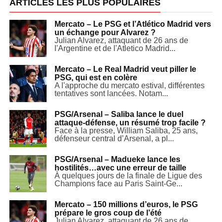
ARTICLES LES PLUS POPULAIRES
Mercato – Le PSG et l’Atlético Madrid vers
un échange pour Alvarez ?
Julian Alvarez, attaquant de 26 ans de
l'Argentine et de l'Atletico Madrid...
Mercato – Le Real Madrid veut piller le
PSG, qui est en colère
A l'approche du mercato estival, différentes
tentatives sont lancées. Notam...
PSG/Arsenal – Saliba lance le duel
attaque-défense, un résumé trop facile ?
Face à la presse, William Saliba, 25 ans,
défenseur central d’Arsenal, a pl...
PSG/Arsenal – Madueke lance les
hostilités…avec une erreur de taille
À quelques jours de la finale de Ligue des
Champions face au Paris Saint-Ge...
Mercato – 150 millions d’euros, le PSG
prépare le gros coup de l’été
Julian Alvarez, attaquant de 26 ans de