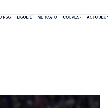
U PSG
LIGUE 1
MERCATO
COUPES
ACTU JEU