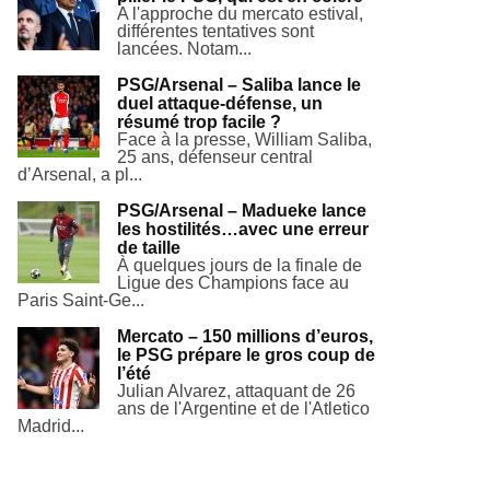
A l'approche du mercato estival,
différentes tentatives sont
lancées. Notam...
PSG/Arsenal – Saliba lance le
duel attaque-défense, un
résumé trop facile ?
Face à la presse, William Saliba,
25 ans, défenseur central
d’Arsenal, a pl...
PSG/Arsenal – Madueke lance
les hostilités…avec une erreur
de taille
À quelques jours de la finale de
Ligue des Champions face au
Paris Saint-Ge...
Mercato – 150 millions d’euros,
le PSG prépare le gros coup de
l’été
Julian Alvarez, attaquant de 26
ans de l'Argentine et de l'Atletico
Madrid...