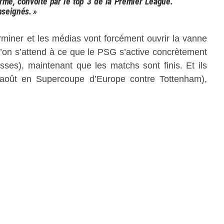
 terme, convoité par le top 3 de la Premier League.
nseignés. »
erminer et les médias vont forcément ouvrir la vanne
 l’on s’attend à ce que le PSG s’active concrètement
isses), maintenant que les matchs sont finis. Et ils
3 août en Supercoupe d’Europe contre Tottenham),