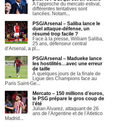
A l'approche du mercato estival,
différentes tentatives sont
lancées. Notam...
PSG/Arsenal – Saliba lance le
duel attaque-défense, un
résumé trop facile ?
Face à la presse, William Saliba,
25 ans, défenseur central
d’Arsenal, a pl...
PSG/Arsenal – Madueke lance
les hostilités…avec une erreur
de taille
À quelques jours de la finale de
Ligue des Champions face au
Paris Saint-Ge...
Mercato – 150 millions d’euros,
le PSG prépare le gros coup de
l’été
Julian Alvarez, attaquant de 26
ans de l'Argentine et de l'Atletico
Madrid...