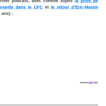
ernier podcast, avec comme sujets
la prise de
Leonardo dans le CFC
et
le retour d’Eric-Maxim
 ans) :