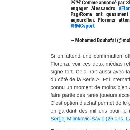
🚨🚨 Comme annoncé par Sky
engager Alessandro
#Flor
Psg/Roma ont quasiment
aujourd’hui. Florenzi at
#RMCsport
— Mohamed Bouhafsi (@mo
Si on attend une confirmation off
Florenzi, voir ces deux médias rel
signe fort. Cela irait aussi avec 
du côté de la Serie A. Et l’internat
connu un moment de moins bien à 
faire partie des rares joueurs acc
C’est option d’achat permet de le g
en gardant des millions pour le
Sergej Milinkovic-Savic (25 ans, 