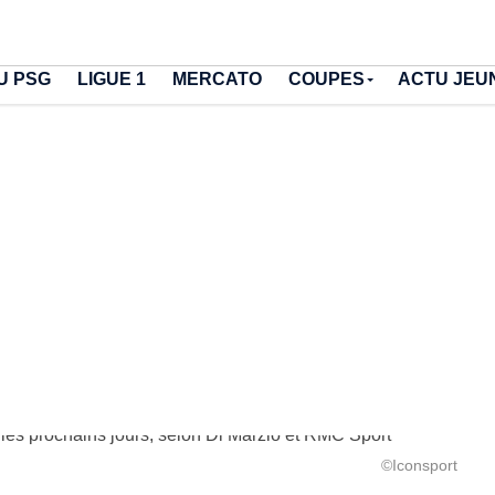
U PSG
LIGUE 1
MERCATO
COUPES
ACTU JEU
©Iconsport