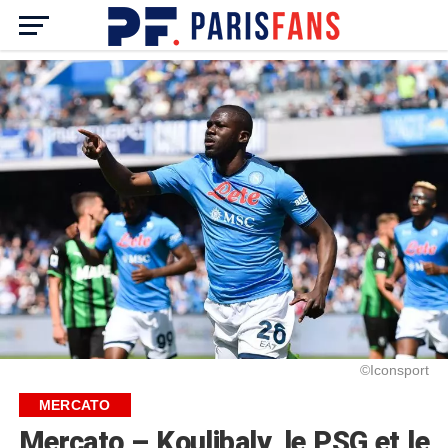
©Iconsport
MERCATO
Mercato – Koulibaly, le PSG et le