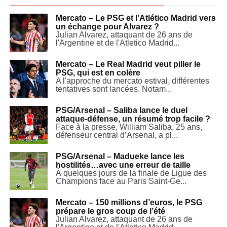
Mercato – Le PSG et l’Atlético Madrid vers
un échange pour Alvarez ?
Julian Alvarez, attaquant de 26 ans de
l'Argentine et de l'Atletico Madrid...
Mercato – Le Real Madrid veut piller le
PSG, qui est en colère
A l'approche du mercato estival, différentes
tentatives sont lancées. Notam...
PSG/Arsenal – Saliba lance le duel
attaque-défense, un résumé trop facile ?
Face à la presse, William Saliba, 25 ans,
défenseur central d’Arsenal, a pl...
PSG/Arsenal – Madueke lance les
hostilités…avec une erreur de taille
À quelques jours de la finale de Ligue des
Champions face au Paris Saint-Ge...
Mercato – 150 millions d’euros, le PSG
prépare le gros coup de l’été
Julian Alvarez, attaquant de 26 ans de