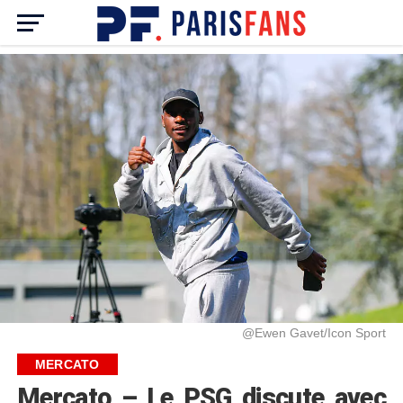
@Ewen Gavet/Icon Sport
MERCATO
Mercato – Le PSG discute avec