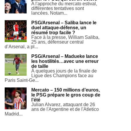
A l'approche du mercato estival,
différentes tentatives sont
lancées. Notam...
PSG/Arsenal – Saliba lance le
duel attaque-défense, un
résumé trop facile ?
Face à la presse, William Saliba,
25 ans, défenseur central
d’Arsenal, a pl...
PSG/Arsenal – Madueke lance
les hostilités…avec une erreur
de taille
À quelques jours de la finale de
Ligue des Champions face au
Paris Saint-Ge...
Mercato – 150 millions d’euros,
le PSG prépare le gros coup de
l’été
Julian Alvarez, attaquant de 26
ans de l'Argentine et de l'Atletico
Madrid...