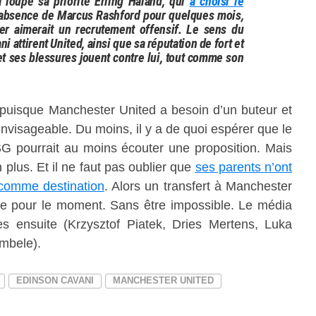
loupé sa priorité Erling Håland, qui
a choisi le
’absence de Marcus Rashford pour quelques mois,
er aimerait un recrutement offensif. Le sens du
i attirent United, ainsi que sa réputation de fort et
t ses blessures jouent contre lui, tout comme son
 puisque Manchester United a besoin d’un buteur et
nvisageable. Du moins, il y a de quoi espérer que le
PSG pourrait au moins écouter une proposition. Mais
 plus. Et il ne faut pas oublier que
ses parents n’ont
 comme destination
. Alors un transfert à Manchester
e pour le moment. Sans être impossible. Le média
es ensuite (Krzysztof Piatek, Dries Mertens, Luka
mbele).
EDINSON CAVANI
MANCHESTER UNITED