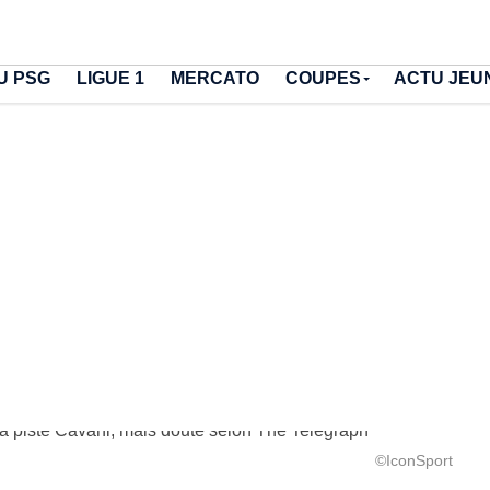
U PSG
LIGUE 1
MERCATO
COUPES
ACTU JEU
©IconSport