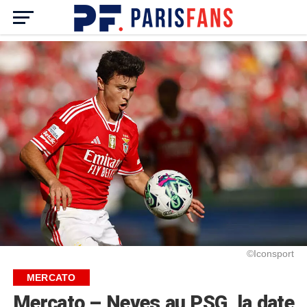
©Iconsport
MERCATO
Mercato – Neves au PSG, la date