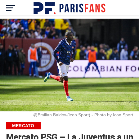
@Emilian Baldow/Icon Sport) - Photo by Icon Sport
MERCATO
Mercato PSG – La Juventus a un