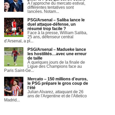
A l'approche du mercato estival,
différentes tentatives sont
lancées. Notam...
PSG/Arsenal – Saliba lance le
duel attaque-défense, un
résumé trop facile ?
Face à la presse, William Saliba,
25 ans, défenseur central
d’Arsenal, a pl...
PSG/Arsenal – Madueke lance
les hostilités…avec une erreur
de taille
À quelques jours de la finale de
Ligue des Champions face au
Paris Saint-Ge...
Mercato – 150 millions d’euros,
le PSG prépare le gros coup de
l’été
Julian Alvarez, attaquant de 26
ans de l'Argentine et de l'Atletico
Madrid...