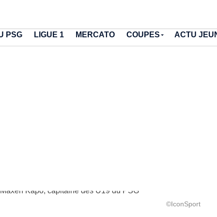
U PSG
LIGUE 1
MERCATO
COUPES
ACTU JEU
©IconSport