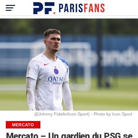
@Johnny Fidelin/Icon Sport) - Photo by Icon Sport
MERCATO
Mercato – Un gardien du PSG se