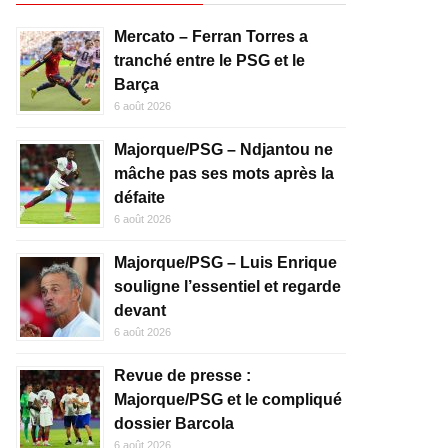
Mercato – Ferran Torres a
tranché entre le PSG et le
Barça
6 août 2026
Majorque/PSG – Ndjantou ne
mâche pas ses mots après la
défaite
6 août 2026
Majorque/PSG – Luis Enrique
souligne l’essentiel et regarde
devant
6 août 2026
Revue de presse :
Majorque/PSG et le compliqué
dossier Barcola
6 août 2026