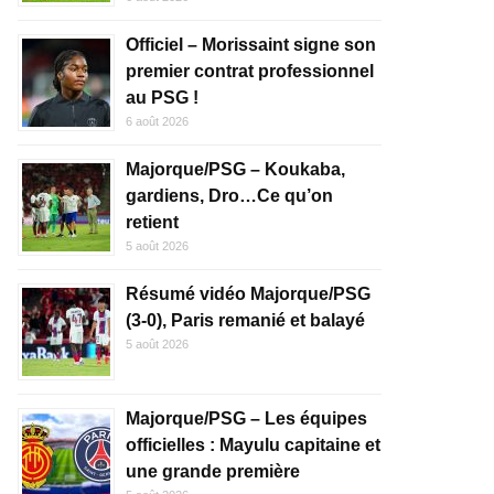
Officiel – Morissaint signe son
premier contrat professionnel
au PSG !
6 août 2026
Majorque/PSG – Koukaba,
gardiens, Dro…Ce qu’on
retient
5 août 2026
Résumé vidéo Majorque/PSG
(3-0), Paris remanié et balayé
5 août 2026
Majorque/PSG – Les équipes
officielles : Mayulu capitaine et
une grande première