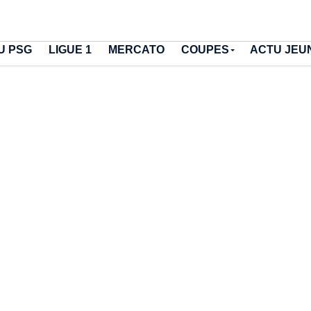
U PSG
LIGUE 1
MERCATO
COUPES
ACTU JEU