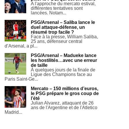
A l'approche du mercato estival,
différentes tentatives sont
lancées. Notam...
PSG/Arsenal – Saliba lance le
duel attaque-défense, un
résumé trop facile ?
Face à la presse, William Saliba,
25 ans, défenseur central
d’Arsenal, a pl...
PSG/Arsenal – Madueke lance
les hostilités…avec une erreur
de taille
À quelques jours de la finale de
Ligue des Champions face au
Paris Saint-Ge...
Mercato – 150 millions d’euros,
le PSG prépare le gros coup de
l’été
Julian Alvarez, attaquant de 26
ans de l'Argentine et de l'Atletico
Madrid...