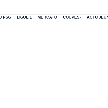
U PSG
LIGUE 1
MERCATO
COUPES
ACTU JEU