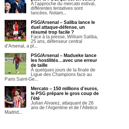
A l'approche du mercato estival,
différentes tentatives sont
lancées. Notam...
PSG/Arsenal – Saliba lance le
duel attaque-défense, un
résumé trop facile ?
Face à la presse, William Saliba,
25 ans, défenseur central
d’Arsenal, a pl...
PSG/Arsenal – Madueke lance
les hostilités…avec une erreur
de taille
À quelques jours de la finale de
Ligue des Champions face au
Paris Saint-Ge...
Mercato – 150 millions d’euros,
le PSG prépare le gros coup de
l’été
Julian Alvarez, attaquant de 26
ans de l'Argentine et de l'Atletico
Madrid...