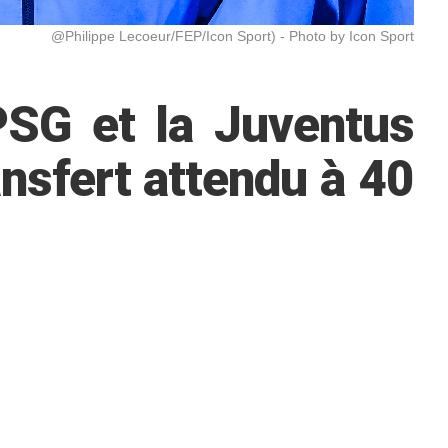
@Philippe Lecoeur/FEP/Icon Sport) - Photo by Icon Sport
SG et la Juventus
ansfert attendu à 40