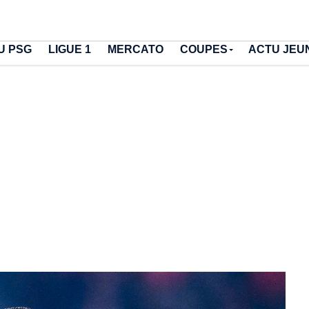
U PSG
LIGUE 1
MERCATO
COUPES
ACTU JEU