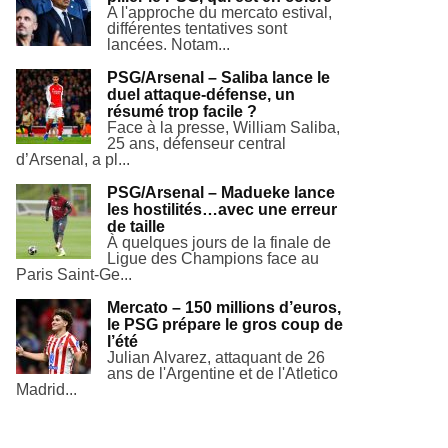
A l'approche du mercato estival,
différentes tentatives sont
lancées. Notam...
PSG/Arsenal – Saliba lance le
duel attaque-défense, un
résumé trop facile ?
Face à la presse, William Saliba,
25 ans, défenseur central
d’Arsenal, a pl...
PSG/Arsenal – Madueke lance
les hostilités…avec une erreur
de taille
À quelques jours de la finale de
Ligue des Champions face au
Paris Saint-Ge...
Mercato – 150 millions d’euros,
le PSG prépare le gros coup de
l’été
Julian Alvarez, attaquant de 26
ans de l'Argentine et de l'Atletico
Madrid...