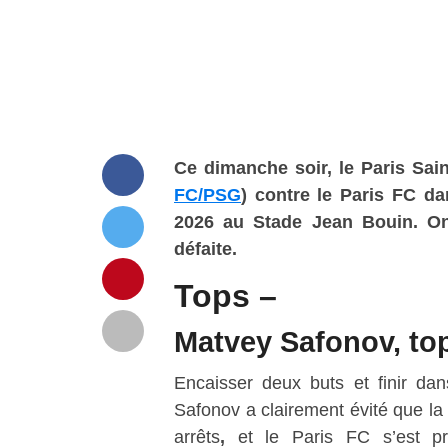
Ce
dimanche
soir, le Paris Sa
FC/PSG
)
contre
le Paris FC
da
2026
au
Stade Jean Bouin
. O
défaite.
Tops –
Matvey Safonov, top
Encaisser deux buts et finir dan
Safonov a clairement évité que la s
arrêts
,
et le Paris FC s’est pr