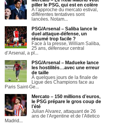
piller le PSG, qui est en colère
A l'approche du mercato estival,
différentes tentatives sont
lancées. Notam...
PSG/Arsenal – Saliba lance le
duel attaque-défense, un
résumé trop facile ?
Face à la presse, William Saliba,
25 ans, défenseur central
d’Arsenal, a pl...
PSG/Arsenal – Madueke lance
les hostilités…avec une erreur
de taille
À quelques jours de la finale de
Ligue des Champions face au
Paris Saint-Ge...
Mercato – 150 millions d’euros,
le PSG prépare le gros coup de
l’été
Julian Alvarez, attaquant de 26
ans de l'Argentine et de l'Atletico
Madrid...