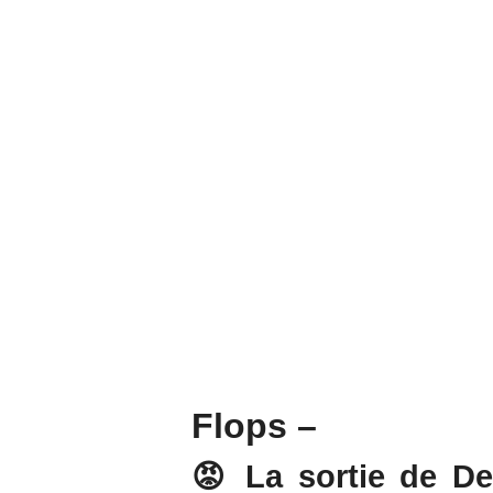
Flops –
😡
La sortie de De