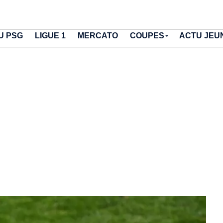
U PSG
LIGUE 1
MERCATO
COUPES
ACTU JEU