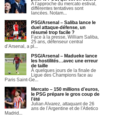
A l'approche du mercato estival,
différentes tentatives sont
lancées. Notam...
PSG/Arsenal – Saliba lance le
duel attaque-défense, un
résumé trop facile ?
Face à la presse, William Saliba,
25 ans, défenseur central
d’Arsenal, a pl...
PSG/Arsenal – Madueke lance
les hostilités…avec une erreur
de taille
À quelques jours de la finale de
Ligue des Champions face au
Paris Saint-Ge...
Mercato – 150 millions d’euros,
le PSG prépare le gros coup de
l’été
Julian Alvarez, attaquant de 26
ans de l'Argentine et de l'Atletico
Madrid...