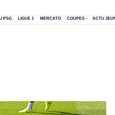
U PSG
LIGUE 1
MERCATO
COUPES
ACTU JEU