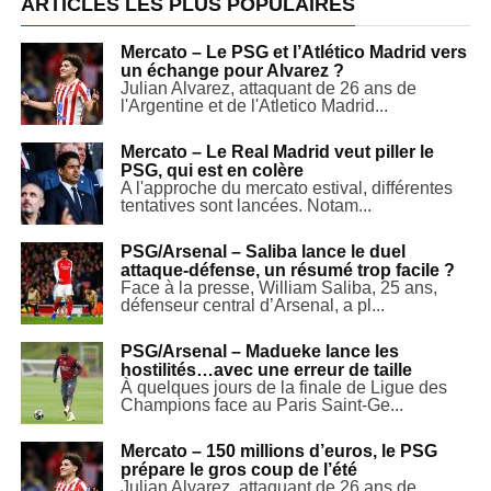
ARTICLES LES PLUS POPULAIRES
Mercato – Le PSG et l’Atlético Madrid vers
un échange pour Alvarez ?
Julian Alvarez, attaquant de 26 ans de
l'Argentine et de l'Atletico Madrid...
Mercato – Le Real Madrid veut piller le
PSG, qui est en colère
A l'approche du mercato estival, différentes
tentatives sont lancées. Notam...
PSG/Arsenal – Saliba lance le duel
attaque-défense, un résumé trop facile ?
Face à la presse, William Saliba, 25 ans,
défenseur central d’Arsenal, a pl...
PSG/Arsenal – Madueke lance les
hostilités…avec une erreur de taille
À quelques jours de la finale de Ligue des
Champions face au Paris Saint-Ge...
Mercato – 150 millions d’euros, le PSG
prépare le gros coup de l’été
Julian Alvarez, attaquant de 26 ans de