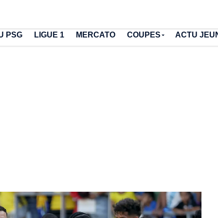
U PSG
LIGUE 1
MERCATO
COUPES
ACTU JEU