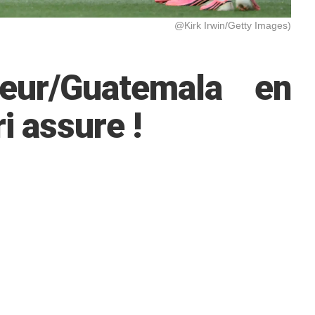
@Kirk Irwin/Getty Images)
eur/Guatemala en
ri assure !