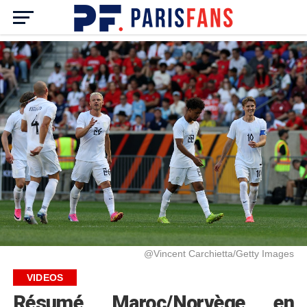
@Vincent Carchietta/Getty Images
VIDEOS
Résumé Maroc/Norvège en