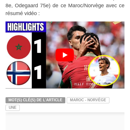
8e, Odegaard 75e) de ce Maroc/Norvège avec ce
résumé vidéo :
MOT(S) CLÉ(S) DE L'ARTICLE
MAROC - NORVÈGE
UNE