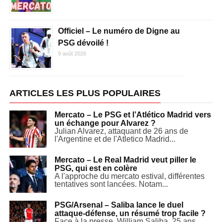
Officiel – Le numéro de Digne au
PSG dévoilé !
9 août 2026
ARTICLES LES PLUS POPULAIRES
Mercato – Le PSG et l’Atlético Madrid vers
un échange pour Alvarez ?
Julian Alvarez, attaquant de 26 ans de
l'Argentine et de l'Atletico Madrid...
Mercato – Le Real Madrid veut piller le
PSG, qui est en colère
A l'approche du mercato estival, différentes
tentatives sont lancées. Notam...
PSG/Arsenal – Saliba lance le duel
attaque-défense, un résumé trop facile ?
Face à la presse, William Saliba, 25 ans,