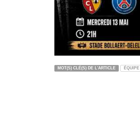
MOT(S) CLÉ(S) DE L'ARTICLE
ÉQUIPE