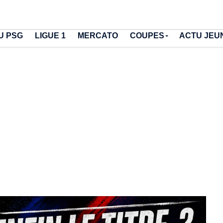
U PSG
LIGUE 1
MERCATO
COUPES
ACTU JEU