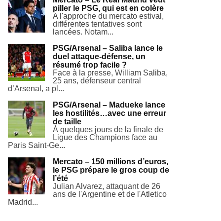
piller le PSG, qui est en colère
A l'approche du mercato estival,
différentes tentatives sont
lancées. Notam...
PSG/Arsenal – Saliba lance le
duel attaque-défense, un
résumé trop facile ?
Face à la presse, William Saliba,
25 ans, défenseur central
d’Arsenal, a pl...
PSG/Arsenal – Madueke lance
les hostilités…avec une erreur
de taille
À quelques jours de la finale de
Ligue des Champions face au
Paris Saint-Ge...
Mercato – 150 millions d’euros,
le PSG prépare le gros coup de
l’été
Julian Alvarez, attaquant de 26
ans de l'Argentine et de l'Atletico
Madrid...