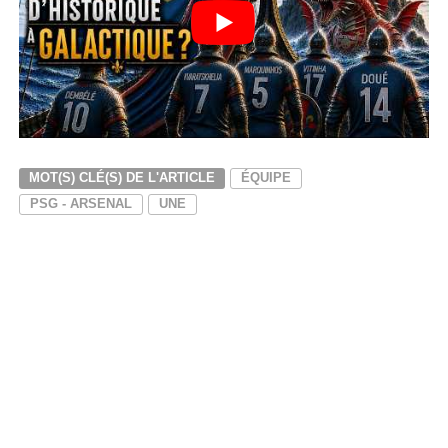
MOT(S) CLÉ(S) DE L'ARTICLE
ÉQUIPE
PSG - ARSENAL
UNE