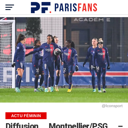
@Iconsport
ACTU FÉMININ
Diffusion Montpellier/PSG –