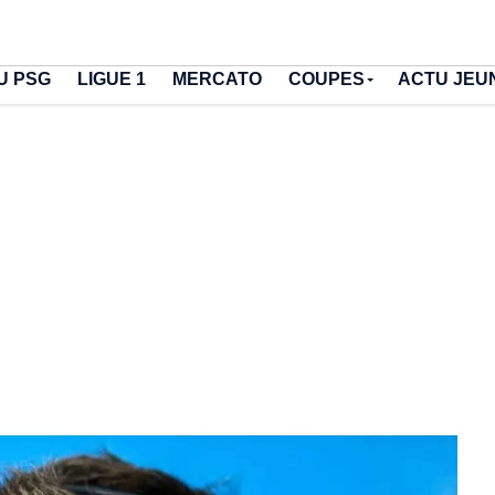
U PSG
LIGUE 1
MERCATO
COUPES
ACTU JEU