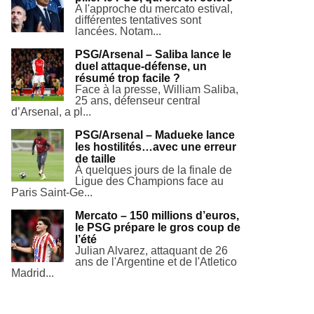
A l'approche du mercato estival,
différentes tentatives sont
lancées. Notam...
PSG/Arsenal – Saliba lance le
duel attaque-défense, un
résumé trop facile ?
Face à la presse, William Saliba,
25 ans, défenseur central
d’Arsenal, a pl...
PSG/Arsenal – Madueke lance
les hostilités…avec une erreur
de taille
À quelques jours de la finale de
Ligue des Champions face au
Paris Saint-Ge...
Mercato – 150 millions d’euros,
le PSG prépare le gros coup de
l’été
Julian Alvarez, attaquant de 26
ans de l'Argentine et de l'Atletico
Madrid...