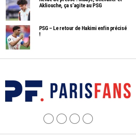
Akliouche, ça s’agite au PSG
PSG – Le retour de Hakimi enfin précisé
!