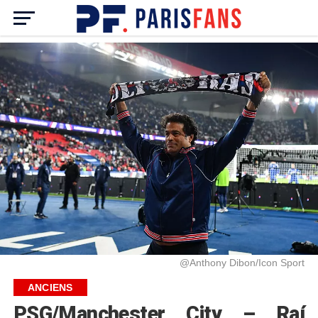
@Anthony Dibon/Icon Sport
ANCIENS
PSG/Manchester City – Raí