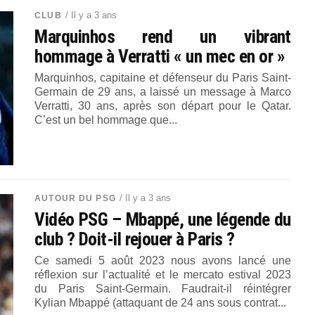
/ Il y a 3 ans
CLUB
Marquinhos rend un vibrant
hommage à Verratti « un mec en or »
Marquinhos, capitaine et défenseur du Paris Saint-
Germain de 29 ans, a laissé un message à Marco
Verratti, 30 ans, après son départ pour le Qatar.
C’est un bel hommage que...
/ Il y a 3 ans
AUTOUR DU PSG
Vidéo PSG – Mbappé, une légende du
club ? Doit-il rejouer à Paris ?
Ce samedi 5 août 2023 nous avons lancé une
réflexion sur l’actualité et le mercato estival 2023
du Paris Saint-Germain. Faudrait-il réintégrer
Kylian Mbappé (attaquant de 24 ans sous contrat...