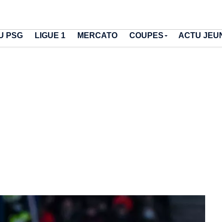
U PSG
LIGUE 1
MERCATO
COUPES
ACTU JEU