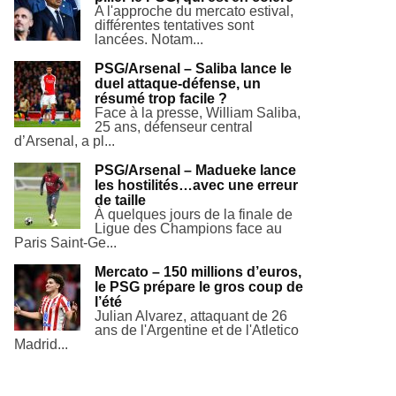
A l'approche du mercato estival,
différentes tentatives sont
lancées. Notam...
PSG/Arsenal – Saliba lance le
duel attaque-défense, un
résumé trop facile ?
Face à la presse, William Saliba,
25 ans, défenseur central
d’Arsenal, a pl...
PSG/Arsenal – Madueke lance
les hostilités…avec une erreur
de taille
À quelques jours de la finale de
Ligue des Champions face au
Paris Saint-Ge...
Mercato – 150 millions d’euros,
le PSG prépare le gros coup de
l’été
Julian Alvarez, attaquant de 26
ans de l'Argentine et de l'Atletico
Madrid...