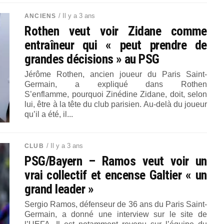
/ Il y a 3 ans
ANCIENS
Rothen veut voir Zidane comme
entraîneur qui « peut prendre de
grandes décisions » au PSG
Jérôme Rothen, ancien joueur du Paris Saint-
Germain, a expliqué dans Rothen
S’enflamme, pourquoi Zinédine Zidane, doit, selon
lui, être à la tête du club parisien. Au-delà du joueur
qu’il a été, il...
/ Il y a 3 ans
CLUB
PSG/Bayern – Ramos veut voir un
vrai collectif et encense Galtier « un
grand leader »
Sergio Ramos, défenseur de 36 ans du Paris Saint-
Germain, a donné une interview sur le site de