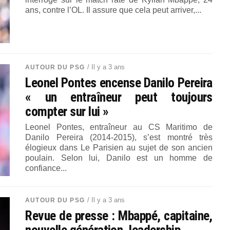
ans, contre l’OL. Il assure que cela peut arriver,...
/ Il y a 3 ans
AUTOUR DU PSG
Leonel Pontes encense Danilo Pereira
« un entraîneur peut toujours
compter sur lui »
Leonel Pontes, entraîneur au CS Maritimo de
Danilo Pereira (2014-2015), s’est montré très
élogieux dans Le Parisien au sujet de son ancien
poulain. Selon lui, Danilo est un homme de
confiance...
/ Il y a 3 ans
AUTOUR DU PSG
Revue de presse : Mbappé, capitaine,