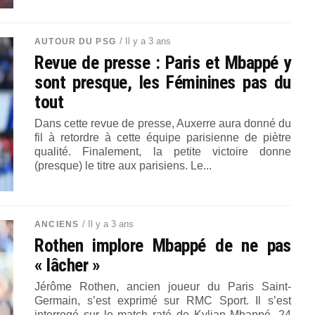
/ Il y a 3 ans
AUTOUR DU PSG
Revue de presse : Paris et Mbappé y
sont presque, les Féminines pas du
tout
Dans cette revue de presse, Auxerre aura donné du
fil à retordre à cette équipe parisienne de piètre
qualité. Finalement, la petite victoire donne
(presque) le titre aux parisiens. Le...
/ Il y a 3 ans
ANCIENS
Rothen implore Mbappé de ne pas
« lâcher »
Jérôme Rothen, ancien joueur du Paris Saint-
Germain, s’est exprimé sur RMC Sport. Il s’est
interrogé sur le match raté de Kylian Mbappé, 24