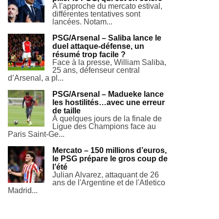
A l'approche du mercato estival,
différentes tentatives sont
lancées. Notam...
PSG/Arsenal – Saliba lance le
duel attaque-défense, un
résumé trop facile ?
Face à la presse, William Saliba,
25 ans, défenseur central
d’Arsenal, a pl...
PSG/Arsenal – Madueke lance
les hostilités…avec une erreur
de taille
À quelques jours de la finale de
Ligue des Champions face au
Paris Saint-Ge...
Mercato – 150 millions d’euros,
le PSG prépare le gros coup de
l’été
Julian Alvarez, attaquant de 26
ans de l'Argentine et de l'Atletico
Madrid...