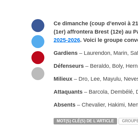
Ce
dimanche
(coup d’envoi à 21
(1er) affrontera Brest (12e) au 
2025-2026
. Voici le groupe con
Gardiens
– Laurendon, Marin, Sa
Défenseurs
– Beraldo, Boly, Her
Milieux
– Dro, Lee, Mayulu, Neves
Attaquants
– Barcola, Dembélé, 
Absents
– Chevalier, Hakimi, Me
MOT(S) CLÉ(S) DE L'ARTICLE
GROUP