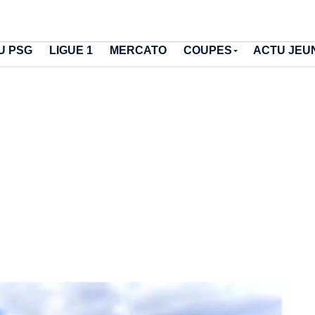
U PSG
LIGUE 1
MERCATO
COUPES
ACTU JEU