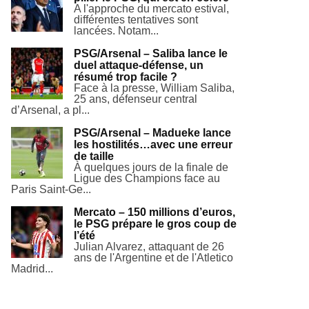
A l'approche du mercato estival,
différentes tentatives sont
lancées. Notam...
PSG/Arsenal – Saliba lance le
duel attaque-défense, un
résumé trop facile ?
Face à la presse, William Saliba,
25 ans, défenseur central
d’Arsenal, a pl...
PSG/Arsenal – Madueke lance
les hostilités…avec une erreur
de taille
À quelques jours de la finale de
Ligue des Champions face au
Paris Saint-Ge...
Mercato – 150 millions d’euros,
le PSG prépare le gros coup de
l’été
Julian Alvarez, attaquant de 26
ans de l'Argentine et de l'Atletico
Madrid...