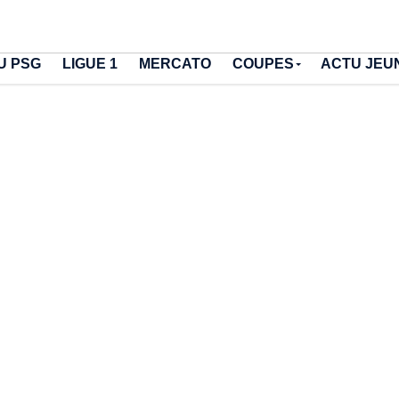
U PSG
LIGUE 1
MERCATO
COUPES
ACTU JEU