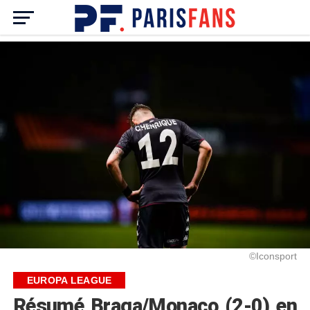
©Iconsport
EUROPA LEAGUE
Résumé Braga/Monaco (2-0) en