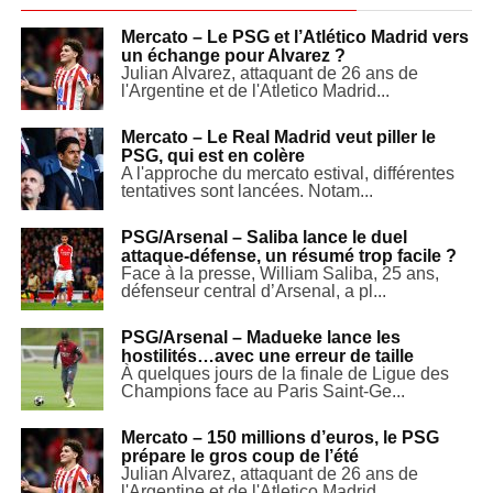
Mercato – Le PSG et l’Atlético Madrid vers
un échange pour Alvarez ?
Julian Alvarez, attaquant de 26 ans de
l'Argentine et de l'Atletico Madrid...
Mercato – Le Real Madrid veut piller le
PSG, qui est en colère
A l'approche du mercato estival, différentes
tentatives sont lancées. Notam...
PSG/Arsenal – Saliba lance le duel
attaque-défense, un résumé trop facile ?
Face à la presse, William Saliba, 25 ans,
défenseur central d’Arsenal, a pl...
PSG/Arsenal – Madueke lance les
hostilités…avec une erreur de taille
À quelques jours de la finale de Ligue des
Champions face au Paris Saint-Ge...
Mercato – 150 millions d’euros, le PSG
prépare le gros coup de l’été
Julian Alvarez, attaquant de 26 ans de
l'Argentine et de l'Atletico Madrid...