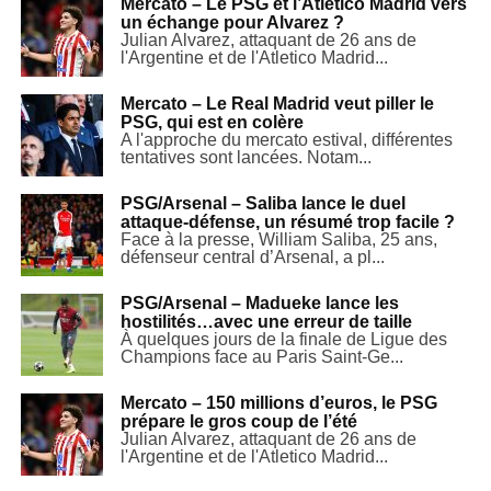
Mercato – Le PSG et l’Atlético Madrid vers
un échange pour Alvarez ?
Julian Alvarez, attaquant de 26 ans de
l'Argentine et de l'Atletico Madrid...
Mercato – Le Real Madrid veut piller le
PSG, qui est en colère
A l'approche du mercato estival, différentes
tentatives sont lancées. Notam...
PSG/Arsenal – Saliba lance le duel
attaque-défense, un résumé trop facile ?
Face à la presse, William Saliba, 25 ans,
défenseur central d’Arsenal, a pl...
PSG/Arsenal – Madueke lance les
hostilités…avec une erreur de taille
À quelques jours de la finale de Ligue des
Champions face au Paris Saint-Ge...
Mercato – 150 millions d’euros, le PSG
prépare le gros coup de l’été
Julian Alvarez, attaquant de 26 ans de
l'Argentine et de l'Atletico Madrid...