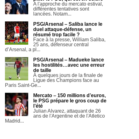
A l'approche du mercato estival,
différentes tentatives sont
lancées. Notam...
PSG/Arsenal – Saliba lance le
duel attaque-défense, un
résumé trop facile ?
Face à la presse, William Saliba,
25 ans, défenseur central
d’Arsenal, a pl...
PSG/Arsenal – Madueke lance
les hostilités…avec une erreur
de taille
À quelques jours de la finale de
Ligue des Champions face au
Paris Saint-Ge...
Mercato – 150 millions d’euros,
le PSG prépare le gros coup de
l’été
Julian Alvarez, attaquant de 26
ans de l'Argentine et de l'Atletico
Madrid...