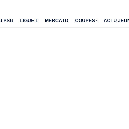
U PSG
LIGUE 1
MERCATO
COUPES
ACTU JEU