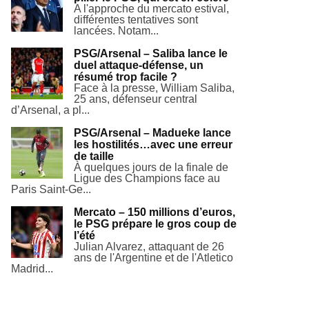
A l'approche du mercato estival,
différentes tentatives sont
lancées. Notam...
PSG/Arsenal – Saliba lance le
duel attaque-défense, un
résumé trop facile ?
Face à la presse, William Saliba,
25 ans, défenseur central
d’Arsenal, a pl...
PSG/Arsenal – Madueke lance
les hostilités…avec une erreur
de taille
À quelques jours de la finale de
Ligue des Champions face au
Paris Saint-Ge...
Mercato – 150 millions d’euros,
le PSG prépare le gros coup de
l’été
Julian Alvarez, attaquant de 26
ans de l'Argentine et de l'Atletico
Madrid...