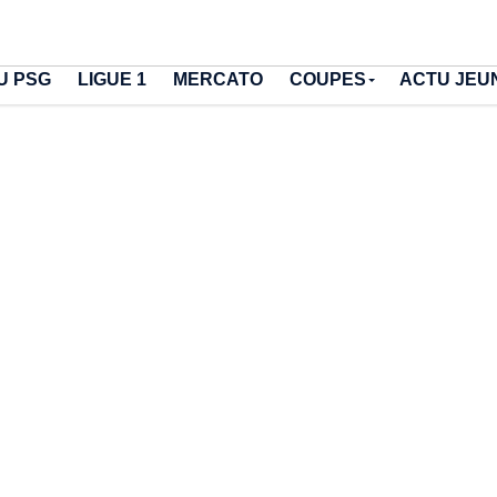
U PSG
LIGUE 1
MERCATO
COUPES
ACTU JEU