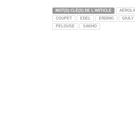
MOT(S) CLÉ(S) DE L'ARTICLE
AÉROL
COUPET
EDEL
ERDING
GIULY
PELOUSE
SAKHO