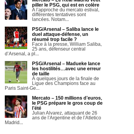
piller le PSG, qui est en colère
A l'approche du mercato estival,
différentes tentatives sont
lancées. Notam...
PSG/Arsenal – Saliba lance le
duel attaque-défense, un
résumé trop facile ?
Face à la presse, William Saliba,
25 ans, défenseur central
d’Arsenal, a pl...
PSG/Arsenal – Madueke lance
les hostilités…avec une erreur
de taille
À quelques jours de la finale de
Ligue des Champions face au
Paris Saint-Ge...
Mercato – 150 millions d’euros,
le PSG prépare le gros coup de
l’été
Julian Alvarez, attaquant de 26
ans de l'Argentine et de l'Atletico
Madrid...