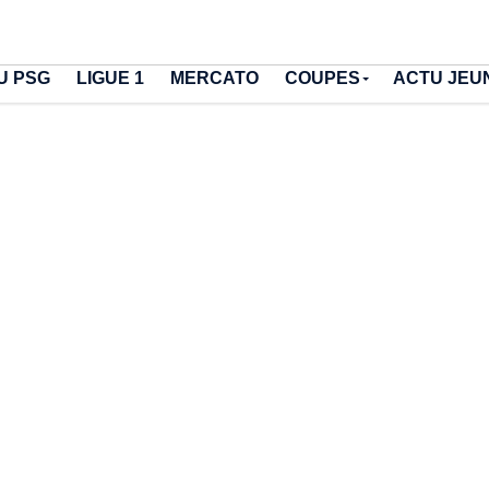
U PSG
LIGUE 1
MERCATO
COUPES
ACTU JEU