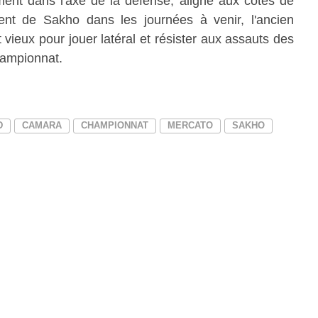
ent dans l'axe de la défense, aligné aux côtés de
nt de Sakho dans les journées à venir, l'ancien
 vieux pour jouer latéral et résister aux assauts des
championnat.
D
CAMARA
CHAMPIONNAT
MERCATO
SAKHO