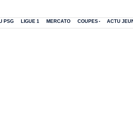
U PSG
LIGUE 1
MERCATO
COUPES
ACTU JEU