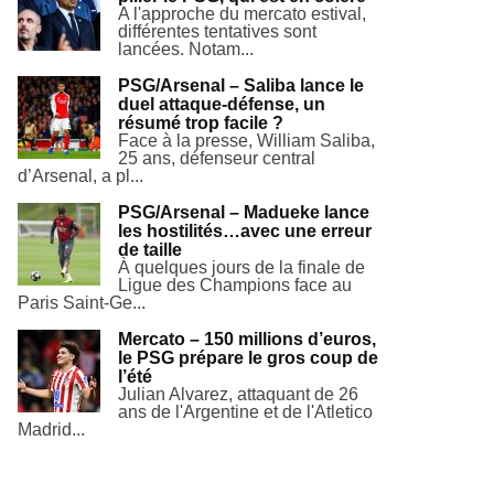
A l'approche du mercato estival,
différentes tentatives sont
lancées. Notam...
PSG/Arsenal – Saliba lance le
duel attaque-défense, un
résumé trop facile ?
Face à la presse, William Saliba,
25 ans, défenseur central
d’Arsenal, a pl...
PSG/Arsenal – Madueke lance
les hostilités…avec une erreur
de taille
À quelques jours de la finale de
Ligue des Champions face au
Paris Saint-Ge...
Mercato – 150 millions d’euros,
le PSG prépare le gros coup de
l’été
Julian Alvarez, attaquant de 26
ans de l'Argentine et de l'Atletico
Madrid...