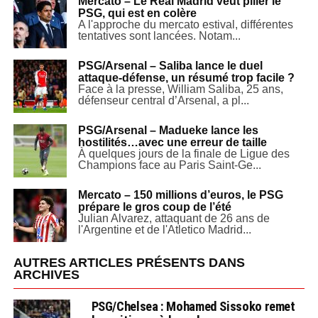
Mercato – Le Real Madrid veut piller le
PSG, qui est en colère
A l'approche du mercato estival, différentes
tentatives sont lancées. Notam...
PSG/Arsenal – Saliba lance le duel
attaque-défense, un résumé trop facile ?
Face à la presse, William Saliba, 25 ans,
défenseur central d’Arsenal, a pl...
PSG/Arsenal – Madueke lance les
hostilités…avec une erreur de taille
À quelques jours de la finale de Ligue des
Champions face au Paris Saint-Ge...
Mercato – 150 millions d’euros, le PSG
prépare le gros coup de l’été
Julian Alvarez, attaquant de 26 ans de
l'Argentine et de l'Atletico Madrid...
AUTRES ARTICLES PRÉSENTS DANS
ARCHIVES
PSG/Chelsea : Mohamed Sissoko remet