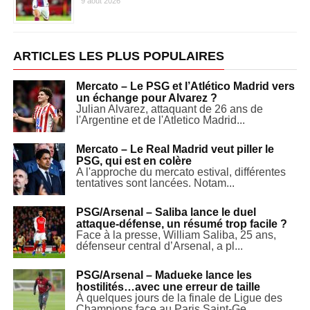
9 août 2026
ARTICLES LES PLUS POPULAIRES
Mercato – Le PSG et l’Atlético Madrid vers
un échange pour Alvarez ?
Julian Alvarez, attaquant de 26 ans de
l'Argentine et de l'Atletico Madrid...
Mercato – Le Real Madrid veut piller le
PSG, qui est en colère
A l'approche du mercato estival, différentes
tentatives sont lancées. Notam...
PSG/Arsenal – Saliba lance le duel
attaque-défense, un résumé trop facile ?
Face à la presse, William Saliba, 25 ans,
défenseur central d’Arsenal, a pl...
PSG/Arsenal – Madueke lance les
hostilités…avec une erreur de taille
À quelques jours de la finale de Ligue des
Champions face au Paris Saint-Ge...